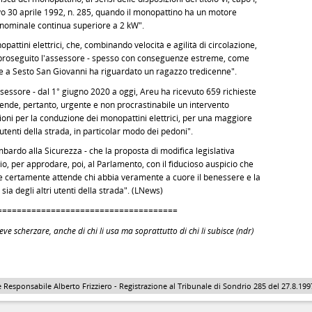
ativo 30 aprile 1992, n. 285, quando il monopattino ha un motore
 nominale continua superiore a 2 kW".
onopattini elettrici, che, combinando velocità e agilità di circolazione,
ha proseguito l'assessore - spesso con conseguenze estreme, come
che a Sesto San Giovanni ha riguardato un ragazzo tredicenne".
assessore - dal 1° giugno 2020 a oggi, Areu ha ricevuto 659 richieste
 rende, pertanto, urgente e non procrastinabile un intervento
izioni per la conduzione dei monopattini elettrici, per una maggiore
 utenti della strada, in particolar modo dei pedoni".
bardo alla Sicurezza - che la proposta di modifica legislativa
io, per approdare, poi, al Parlamento, con il fiducioso auspicio che
e certamente attende chi abbia veramente a cuore il benessere e la
 sia degli altri utenti della strada". (LNews)
=====================================
ve scherzare, anche di chi li usa ma soprattutto di chi li subisce (ndr)
 Responsabile Alberto Frizziero - Registrazione al Tribunale di Sondrio 285 del 27.8.1997 - 