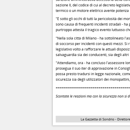
sezione II, del codice di cui al decreto legisl
termico o un motore elettrico avente potenza
"È sotto gli occhi di tutti la pericolosità dei m
sono causa di frequenti incidenti stradali - 
purtroppo attesta il tragico evento luttuoso 
"Nella sola città di Milano - ha sottolineato l'
di soccorso per incidenti con questi mezzi. Si
legislativo volto a rafforzare le attuali dispos
salvaguardia sia dei conducenti, sia degli altri
"Attendiamo, ora - ha concluso l'assessore lom
prosegua il suo iter di approvazione in Consigl
possa presto tradursi in legge nazionale, com
sicurezza sia degli utilizzatori dei monopattini,
====================================
Scontate le reazioni ma con la sicurezza non si de
La Gazzetta di Sondrio - Direttore