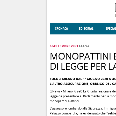
Salta al contenuto principale
CRONACA
EDITORIALI
SPECIA
SOCIETÀ
ENOGASTRONOMIA
COSTUME
DONNE DI VALT
ECONOMI
6 SETTEMBRE 2021
CCCVA
MONOPATTINI E
DI LEGGE PER 
SOLO A MILANO DAL 1° GIUGNO 2020 A OGG
L'ALTRO ASSICURAZIONE, OBBLIGO DEL C
(LNews - Milano, 6 set) La Giunta regionale de
legge da presentare al Parlamento per la modifi
monopattini elettrici.
L'assessore lombardo alla Sicurezza, Immigraz
Palazzo Lombardia, ha evidenziato che "sebben