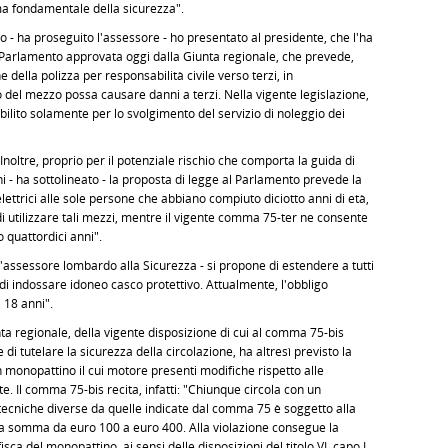
ma fondamentale della sicurezza".
ha proseguito l'assessore - ho presentato al presidente, che l'ha
 Parlamento approvata oggi dalla Giunta regionale, che prevede,
e della polizza per responsabilità civile verso terzi, in
o del mezzo possa causare danni a terzi. Nella vigente legislazione,
tabilito solamente per lo svolgimento del servizio di noleggio dei
tre, proprio per il potenziale rischio che comporta la guida di
i - ha sottolineato - la proposta di legge al Parlamento prevede la
ettrici alle sole persone che abbiano compiuto diciotto anni di età,
di utilizzare tali mezzi, mentre il vigente comma 75-ter ne consente
 quattordici anni".
assessore lombardo alla Sicurezza - si propone di estendere a tutti
o di indossare idoneo casco protettivo. Attualmente, l'obbligo
i 18 anni".
nta regionale, della vigente disposizione di cui al comma 75-bis
e di tutelare la sicurezza della circolazione, ha altresì previsto la
 monopattino il cui motore presenti modifiche rispetto alle
. Il comma 75-bis recita, infatti: "Chiunque circola con un
ecniche diverse da quelle indicate dal comma 75 è soggetto alla
a somma da euro 100 a euro 400. Alla violazione consegue la
ca del monopattino, ai sensi delle disposizioni del titolo VI, capo I,