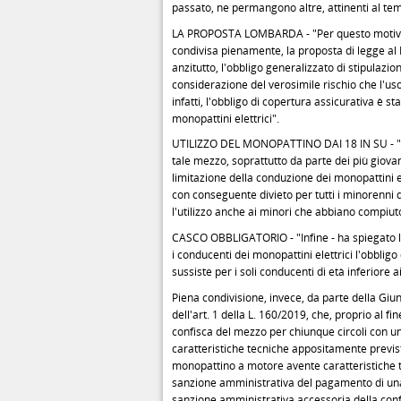
passato, ne permangono altre, attinenti al te
LA PROPOSTA LOMBARDA - "Per questo motivo - 
condivisa pienamente, la proposta di legge al
anzitutto, l'obbligo generalizzato di stipulazion
considerazione del verosimile rischio che l'us
infatti, l'obbligo di copertura assicurativa è s
monopattini elettrici".
UTILIZZO DEL MONOPATTINO DAI 18 IN SU - "Inol
tale mezzo, soprattutto da parte dei più giovan
limitazione della conduzione dei monopattini el
con conseguente divieto per tutti i minorenni 
l'utilizzo anche ai minori che abbiano compiuto
CASCO OBBLIGATORIO - "Infine - ha spiegato l'
i conducenti dei monopattini elettrici l'obblig
sussiste per i soli conducenti di età inferiore a
Piena condivisione, invece, da parte della Giu
dell'art. 1 della L. 160/2019, che, proprio al fin
confisca del mezzo per chiunque circoli con un
caratteristiche tecniche appositamente previste
monopattino a motore avente caratteristiche t
sanzione amministrativa del pagamento di un
sanzione amministrativa accessoria della confis