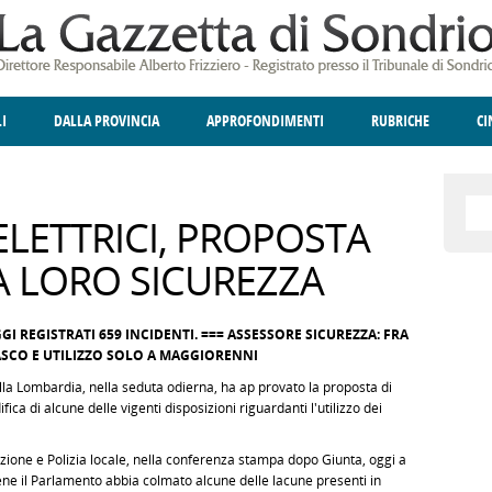
LI
DALLA PROVINCIA
APPROFONDIMENTI
RUBRICHE
C
ELLINA
A
GIUSTIZIA
DEGNO DI NOTA
TERRITORIO
ANGOLO DELLE IDEE
CULTURA E SPETTACOLI
FATTI DELLO SPI
POLIT
LETTRICI, PROPOSTA
LA LORO SICUREZZA
I REGISTRATI 659 INCIDENTI. === ASSESSORE SICUREZZA: FRA
ASCO E UTILIZZO SOLO A MAGGIORENNI
lla Lombardia, nella seduta odierna, ha ap provato la proposta di
ca di alcune delle vigenti disposizioni riguardanti l'utilizzo dei
ione e Polizia locale, nella conferenza stampa dopo Giunta, oggi a
e il Parlamento abbia colmato alcune delle lacune presenti in