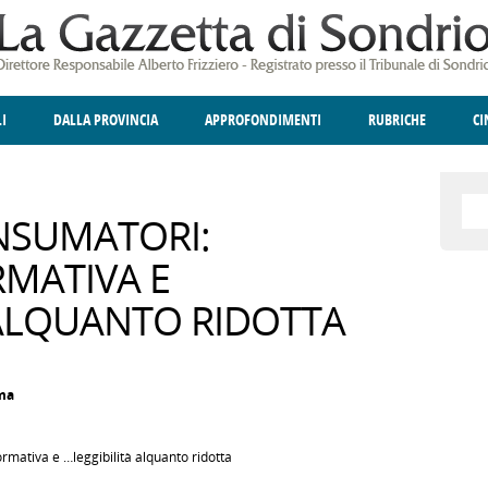
LI
DALLA PROVINCIA
APPROFONDIMENTI
RUBRICHE
C
ELLINA
A
GIUSTIZIA
DEGNO DI NOTA
TERRITORIO
ANGOLO DELLE IDEE
CULTURA E SPETTACOLI
FATTI DELLO SPI
POLIT
NSUMATORI:
RMATIVA E
' ALQUANTO RIDOTTA
oma
ormativa e …leggibilità alquanto ridotta