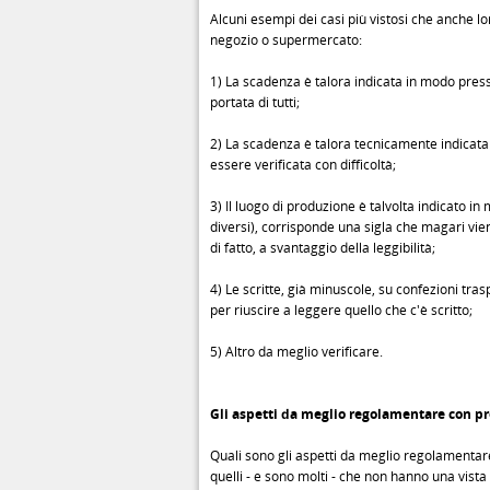
Alcuni esempi dei casi più vistosi che anche lo
negozio o supermercato:
1) La scadenza è talora indicata in modo press
portata di tutti;
2) La scadenza è talora tecnicamente indicata
essere verificata con difficoltà;
3) Il luogo di produzione è talvolta indicato i
diversi), corrisponde una sigla che magari vi
di fatto, a svantaggio della leggibilità;
4) Le scritte, già minuscole, su confezioni tr
per riuscire a leggere quello che c'è scritto;
5) Altro da meglio verificare.
Gli aspetti da meglio regolamentare con pre
Quali sono gli aspetti da meglio regolamentare so
quelli - e sono molti - che non hanno una vista 