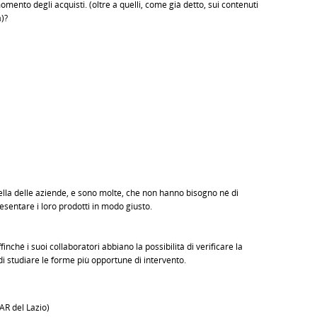
 momento degli acquisti. (oltre a quelli, come già detto, sui contenuti
)?
lla delle aziende, e sono molte, che non hanno bisogno né di
esentare i loro prodotti in modo giusto.
inché i suoi collaboratori abbiano la possibilità di verificare la
 di studiare le forme più opportune di intervento.
AR del Lazio)