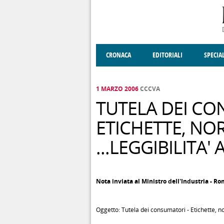
Salta al contenuto principale
CRONACA
EDITORIALI
SPECIA
SOCIETÀ
ENOGASTRONOMIA
COSTUME
DONNE DI VALT
ECONOMI
1 MARZO 2006
CCCVA
TUTELA DEI CO
ETICHETTE, NO
...LEGGIBILITA
Nota inviata al Ministro dell'Industria - R
Oggetto: Tutela dei consumatori - Etichette, n