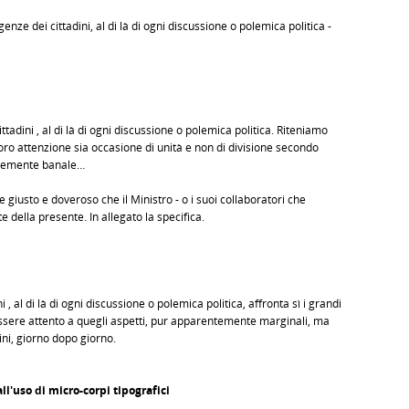
nze dei cittadini, al di là di ogni discussione o polemica politica -
tadini , al di là di ogni discussione o polemica politica. Riteniamo
Loro attenzione sia occasione di unità e non di divisione secondo
ntemente banale…
e giusto e doveroso che il Ministro - o i suoi collaboratori che
e della presente. In allegato la specifica.
, al di là di ogni discussione o polemica politica, affronta sì i grandi
sere attento a quegli aspetti, pur apparentemente marginali, ma
ini, giorno dopo giorno.
all'uso di micro-corpi tipografici