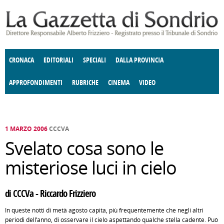
Salta al contenuto principale
CRONACA
EDITORIALI
SPECIALI
DALLA PROVINCIA
APPROFONDIMENTI
RUBRICHE
CINEMA
VIDEO
SOCIETÀ
ENOGASTRONOMIA
COSTUME
DONNE DI VALTELLINA
ECONOMIA
GIUSTIZIA
DEGNO DI NOTA
TERRITORIO
CULTURA
ANGOLO
E SPETTACOLI
DELLE IDEE
FATTI DELLO SPIRITO
POLITICA
CCCVA
1 MARZO 2006
CCCVA
Svelato cosa sono le
misteriose luci in cielo
di CCCVa - Riccardo Frizziero
In queste notti di metà agosto capita, più frequentemente che negli altri
periodi dell’anno, di osservare il cielo aspettando qualche stella cadente. Può