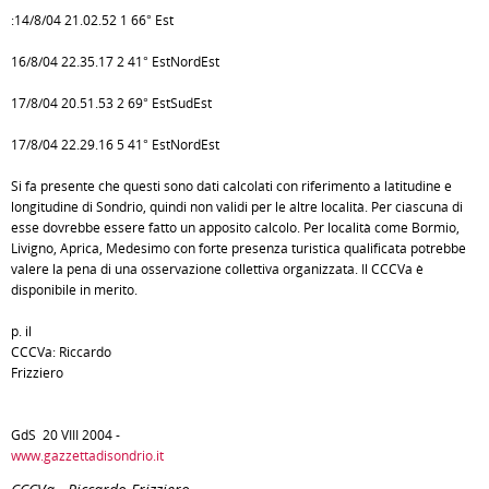
:14/8/04 21.02.52 1 66° Est
16/8/04 22.35.17 2 41° EstNordEst
17/8/04 20.51.53 2 69° EstSudEst
17/8/04 22.29.16 5 41° EstNordEst
Si fa presente che questi sono dati calcolati con riferimento a latitudine e
longitudine di Sondrio, quindi non validi per le altre località. Per ciascuna di
esse dovrebbe essere fatto un apposito calcolo. Per località come Bormio,
Livigno, Aprica, Medesimo con forte presenza turistica qualificata potrebbe
valere la pena di una osservazione collettiva organizzata. Il CCCVa è
disponibile in merito.
p. il
CCCVa: Riccardo
Frizziero
GdS 20 VIII 2004 -
www.gazzettadisondrio.it