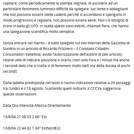
capitare, come periodicamente la stampa segnala, di assistere ad un
particolare fenomeno luminoso difficile da spiegare: luci lente e abbaglianti
che non possono essere stelle cadenti perché si accendono e spengono in
modo progressivo e regolare, non possono essere aerei. Non c’è bisogno di
tirare in ballo gli UFO: in realtà questi sono eventi, chiamati flare, che hanno
una spiegazione scientifica molto semplice.
Senza entrare nel merito – è tutto spiegato sul sito Internet della Gazzetta di
Sondrio in un articolo di Riccardo Frizziero – il Comitato Cittadini
Consumatori Valtellina, avuta l’autorizzazione dell’autore di tale articolo,
ritiene utile di indicare posizione e orario, (non solo l’ora e i minuti ma anche
i secondi dato che si tratta sì di fenomeni molto belli ma della durata di pochi
secondi).
Dalla tabella predisposta nel testo si hanno indicazioni relative a 29 passaggi
tra l’undici e il 18 agosto. Scartando quelli notturni, il CCCVa suggerisce
queste osservazioni:
Data Ora Intensità Altezza Orientamento
13/8/04 21.08.53 2 66° Est
13/8/04 22.44.02 1 34° EstNordEst