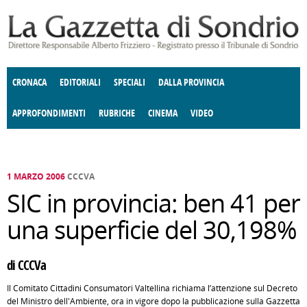
Salta al contenuto principale
CRONACA
EDITORIALI
SPECIALI
DALLA PROVINCIA
APPROFONDIMENTI
RUBRICHE
CINEMA
VIDEO
SOCIETÀ
ENOGASTRONOMIA
COSTUME
DONNE DI VALTELLINA
ECONOMIA
GIUSTIZIA
DEGNO DI NOTA
TERRITORIO
CULTURA
ANGOLO
E SPETTACOLI
DELLE IDEE
FATTI DELLO SPIRITO
POLITICA
CCCVA
1 MARZO 2006
CCCVA
SIC in provincia: ben 41 per
una superficie del 30,198%
di CCCVa
Il Comitato Cittadini Consumatori Valtellina richiama l’attenzione sul Decreto
del Ministro dell'Ambiente, ora in vigore dopo la pubblicazione sulla Gazzetta