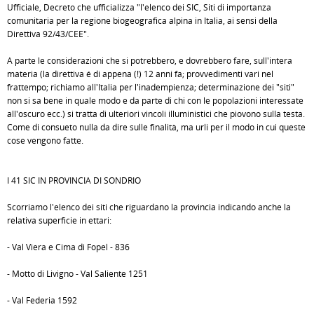
Ufficiale, Decreto che ufficializza "l'elenco dei SIC, Siti di importanza
comunitaria per la regione biogeografica alpina in Italia, ai sensi della
Direttiva 92/43/CEE".
A parte le considerazioni che si potrebbero, e dovrebbero fare, sull'intera
materia (la direttiva é di appena (!) 12 anni fa; provvedimenti vari nel
frattempo; richiamo all'Italia per l'inadempienza; determinazione dei "siti"
non si sa bene in quale modo e da parte di chi con le popolazioni interessate
all'oscuro ecc.) si tratta di ulteriori vincoli illuministici che piovono sulla testa.
Come di consueto nulla da dire sulle finalità, ma urli per il modo in cui queste
cose vengono fatte.
I 41 SIC IN PROVINCIA DI SONDRIO
Scorriamo l'elenco dei siti che riguardano la provincia indicando anche la
relativa superficie in ettari:
- Val Viera e Cima di Fopel - 836
- Motto di Livigno - Val Saliente 1251
- Val Federia 1592