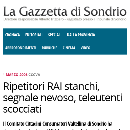
Salta al contenuto principale
CRONACA
EDITORIALI
SPECIALI
DALLA PROVINCIA
APPROFONDIMENTI
RUBRICHE
CINEMA
VIDEO
SOCIETÀ
ENOGASTRONOMIA
COSTUME
DONNE DI VALTELLINA
ECONOMIA
GIUSTIZIA
DEGNO DI NOTA
TERRITORIO
CULTURA
ANGOLO
E SPETTACOLI
DELLE IDEE
FATTI DELLO SPIRITO
POLITICA
CCCVA
1 MARZO 2006
CCCVA
Ripetitori RAI stanchi,
segnale nevoso, teleutenti
scocciati
Il Comitato Cittadini Consumatori Valtellina di Sondrio ha