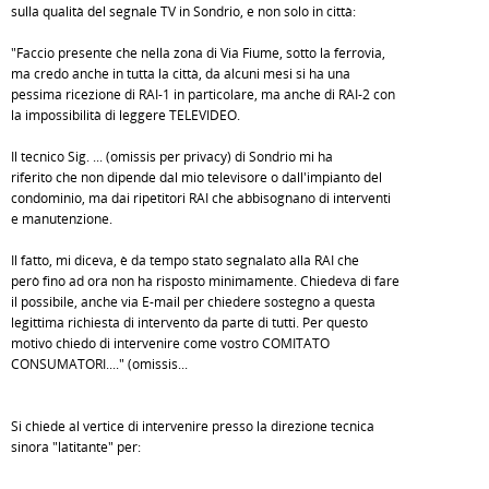
sulla qualità del segnale TV in Sondrio, e non solo in città:
"Faccio presente che nella zona di Via Fiume, sotto la ferrovia,
ma credo anche in tutta la città, da alcuni mesi si ha una
pessima ricezione di RAI-1 in particolare, ma anche di RAI-2 con
la impossibilità di leggere TELEVIDEO.
Il tecnico Sig. ... (omissis per privacy) di Sondrio mi ha
riferito che non dipende dal mio televisore o dall'impianto del
condominio, ma dai ripetitori RAI che abbisognano di interventi
e manutenzione.
Il fatto, mi diceva, è da tempo stato segnalato alla RAI che
però fino ad ora non ha risposto minimamente. Chiedeva di fare
il possibile, anche via E-mail per chiedere sostegno a questa
legittima richiesta di intervento da parte di tutti. Per questo
motivo chiedo di intervenire come vostro COMITATO
CONSUMATORI...." (omissis...
Si chiede al vertice di intervenire presso la direzione tecnica
sinora "latitante" per: