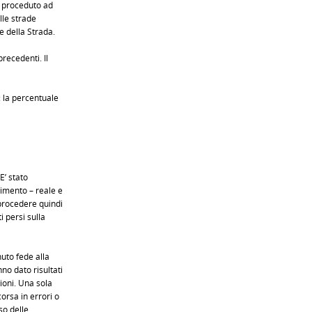
a proceduto ad
lle strade
e della Strada.
precedenti. Il
: la percentuale
E’ stato
imento – reale e
 procedere quindi
 persi sulla
uto fede alla
no dato risultati
ioni. Una sola
orsa in errori o
so delle