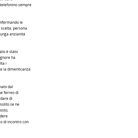
, telefonino sempre
onfermando le
a scelta: persona
 lunga anzianità
ato è stato
ignore ha
lta i
te la dimenticanza
rmato dal
me ferreo di
rdare di
 solito se ne
gosto,
ndere
so di incontro con