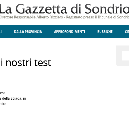
LI
DALLA PROVINCIA
APPROFONDIMENTI
RUBRICHE
C
ELLINA
A
GIUSTIZIA
DEGNO DI NOTA
TERRITORIO
ANGOLO DELLE IDEE
CULTURA E SPETTACOLI
FATTI DELLO SPI
POLIT
i nostri test
test
 della Strada, in
sito.