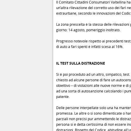
Il Comitato Cittadini Consumatori Valtellina h
un’altra rilevazione del corretto uso dei fari ne
extraurbane, secondo le innovazioni del Codic
La zona prescelta è la stessa delle rilevazioni 
giorno: 14 agosto, pomeriggio inoltrato.
Progresso notevole rispetto ai precedenti test
di auto a fari spenti è infatti scesa al 16%.
IL TEST SULLA DISTRAZIONE
Si è poi proceduto ad un altro, simpatico, test. 
chiesto ad alcune persone di fare un autocens
obiettivo – di violazioni alle nuove norme e di
ad una sorta di autosanzione calcolando i punti
patente.
Delle persone interpellate solo una ha manten
promessa. Le altre o si sono dimenticate o han
parziali non precisi pur ammettendo le distraz
persona si é detta certissima di non essere inc
distrazioni. Rispetto del Codice, abitudine all'u