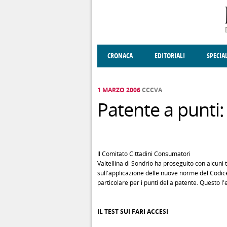
Salta al contenuto principale
CRONACA
EDITORIALI
SPECIA
SOCIETÀ
ENOGASTRONOMIA
COSTUME
DONNE DI VALT
ECONOMI
1 MARZO 2006
CCCVA
Patente a punti: 
Il Comitato Cittadini Consumatori
Valtellina di Sondrio ha proseguito con alcuni 
sull'applicazione delle nuove norme del Codice
particolare per i punti della patente. Questo l'e
IL TEST SUI FARI ACCESI