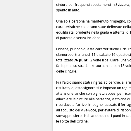
cinture per frequenti spostamenti in Svizzera
spento in auto.
Una sola persona ha mantenuto l’impegno, c
caratteristiche che erano state delineate nell
equilibrata, prudente nella guida e attenta, di
di patente e senza incidenti.
Ebbene, pur con queste caratteristiche il risult
clamoroso: tra lunedì 11 e sabato 16 questo s
totalizzato
76 punti
. 2 volte il cellulare, una vo
fari spenti su strada extraurbana e ben 13 vol
delle cinture.
Fra l’altro siamo stati ringraziati perché, alla
risultato, questo signore si è imposto un regi
attenzione, anche con biglietti appesi per rico
allacciare le cinture alla partenza, visto che di
ricordava all’arrivo. Impegno, passato il ferra
all’acquisto del viva-voce, per evitare di rispo
sovrappensiero rischiando quindi i punti in ca
le Forze dell'Ordine.