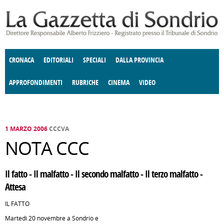
Salta al contenuto principale
CRONACA
EDITORIALI
SPECIALI
DALLA PROVINCIA
APPROFONDIMENTI
RUBRICHE
CINEMA
VIDEO
SOCIETÀ
ENOGASTRONOMIA
COSTUME
DONNE DI VALTELLINA
ECONOMIA
GIUSTIZIA
DEGNO DI NOTA
TERRITORIO
CULTURA
ANGOLO
E SPETTACOLI
DELLE IDEE
FATTI DELLO SPIRITO
POLITICA
CCCVA
1 MARZO 2006
CCCVA
NOTA CCC
Il fatto - Il malfatto - Il secondo malfatto - Il terzo malfatto -
Attesa
IL FATTO
Martedì 20 novembre a Sondrio e