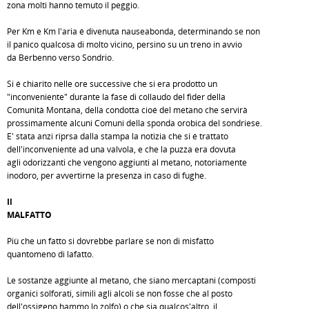
zona molti hanno temuto il peggio.
Per Km e Km l'aria é divenuta nauseabonda, determinando se non
il panico qualcosa di molto vicino, persino su un treno in avvio
da Berbenno verso Sondrio.
Si é chiarito nelle ore successive che si era prodotto un
"inconveniente" durante la fase di collaudo del fider della
Comunità Montana, della condotta cioé del metano che servirà
prossimamente alcuni Comuni della sponda orobica del sondriese.
E' stata anzi riprsa dalla stampa la notizia che si é trattato
dell'inconveniente ad una valvola, e che la puzza era dovuta
agli odorizzanti che vengono aggiunti al metano, notoriamente
inodoro, per avvertirne la presenza in caso di fughe.
Il
MALFATTO
Più che un fatto si dovrebbe parlare se non di misfatto
quantomeno di lafatto.
Le sostanze aggiunte al metano, che siano mercaptani (composti
organici solforati, simili agli alcoli se non fosse che al posto
dell'ossigeno hammo lo zolfo) o che sia qualcos'altro, il