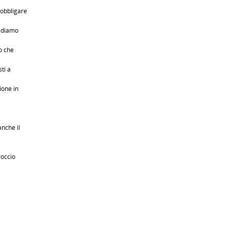
l’obbligare
iediamo
o che
ti a
ione in
anche il
roccio