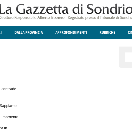
LI
DALLA PROVINCIA
APPROFONDIMENTI
RUBRICHE
C
ELLINA
A
GIUSTIZIA
DEGNO DI NOTA
TERRITORIO
ANGOLO DELLE IDEE
CULTURA E SPETTACOLI
FATTI DELLO SPI
POLIT
e contrade
. Sappiamo
 al momento
re in