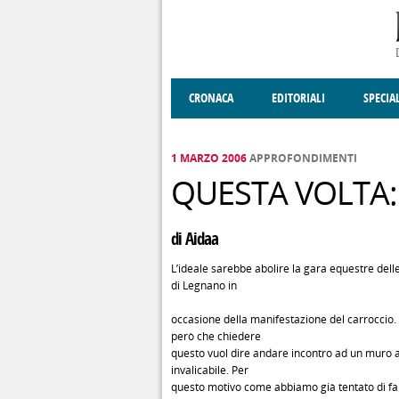
Salta al contenuto principale
CRONACA
EDITORIALI
SPECIA
SOCIETÀ
ENOGASTRONOMIA
COSTUME
DONNE DI VALT
ECONOMI
1 MARZO 2006
APPROFONDIMENTI
QUESTA VOLTA:
di Aidaa
L’ideale sarebbe abolire la gara equestre dell
di Legnano in
occasione della manifestazione del carroccio
però che chiedere
questo vuol dire andare incontro ad un muro
invalicabile. Per
questo motivo come abbiamo già tentato di fa