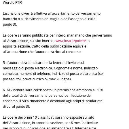
Word o RTF)
L’iscrizione diverrà effettiva all’accertamento del versamento
bancario o al ricevimento del vaglia o dell'assegno di cui al
punto 3).
Le opere saranno pubblicate per intero, man mano che perverranno
all’Associazione, sul sito Internet
www.loso.it/poiein/
in
apposita sezione. L’atto della pubblicazione equivale
all’attestazione che l’autore è iscritto al concorso.
5. L’autore dovrà indicare nella lettera di invio o sul
messaggio di posta elettronica: Cognome e nome, indirizzo
completo, numero di telefono, indirizzo di posta elettronica (se
posseduto), breve curricolo (max 20 righe).
6. Al vincitore sarà corrisposto un premio che ammonta al 50%
della totalità dei versamenti pervenuti per l’edizione del
concorso. Il 50% rimanente è destinato agli scopi di solidarietà
di cui al punto 3).
Le opere dei primi 10 classificati saranno esposte sul sito
dell’Associazione, in apposita sezione, per 6 mesi ed inviate
per scopo di pubblicazione ad almeno tre siti Internet e tre