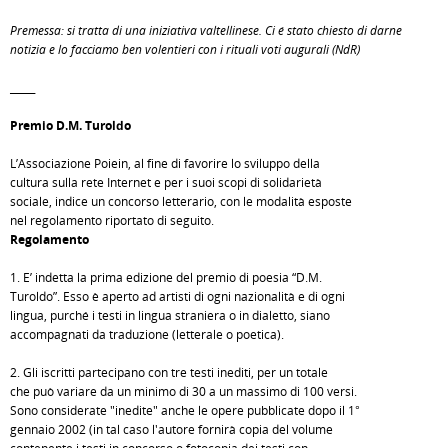
Premessa: si tratta di una iniziativa valtellinese. Ci é stato chiesto di darne
notizia e lo facciamo ben volentieri con i rituali voti augurali (NdR)
_____
Premio D.M. Turoldo
L’Associazione Poiein, al fine di favorire lo sviluppo della
cultura sulla rete Internet e per i suoi scopi di solidarietà
sociale, indice un concorso letterario, con le modalità esposte
nel regolamento riportato di seguito.
Regolamento
1. E’ indetta la prima edizione del premio di poesia “D.M.
Turoldo”. Esso è aperto ad artisti di ogni nazionalità e di ogni
lingua, purché i testi in lingua straniera o in dialetto, siano
accompagnati da traduzione (letterale o poetica).
2. Gli iscritti partecipano con tre testi inediti, per un totale
che può variare da un minimo di 30 a un massimo di 100 versi.
Sono considerate "inedite" anche le opere pubblicate dopo il 1°
gennaio 2002 (in tal caso l'autore fornirà copia del volume