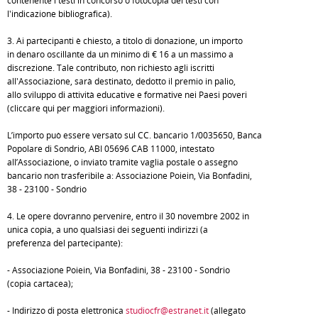
contenente i testi in concorso o fotocopia dei testi con
l'indicazione bibliografica).
3. Ai partecipanti è chiesto, a titolo di donazione, un importo
in denaro oscillante da un minimo di € 16 a un massimo a
discrezione. Tale contributo, non richiesto agli iscritti
all'Associazione, sarà destinato, dedotto il premio in palio,
allo sviluppo di attività educative e formative nei Paesi poveri
(cliccare qui per maggiori informazioni).
L’importo può essere versato sul CC. bancario 1/0035650, Banca
Popolare di Sondrio, ABI 05696 CAB 11000, intestato
all’Associazione, o inviato tramite vaglia postale o assegno
bancario non trasferibile a: Associazione Poiein, Via Bonfadini,
38 - 23100 - Sondrio
4. Le opere dovranno pervenire, entro il 30 novembre 2002 in
unica copia, a uno qualsiasi dei seguenti indirizzi (a
preferenza del partecipante):
- Associazione Poiein, Via Bonfadini, 38 - 23100 - Sondrio
(copia cartacea);
- Indirizzo di posta elettronica
studiocfr@estranet.it
(allegato