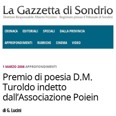
Salta al contenuto principale
CRONACA
EDITORIALI
SPECIALI
DALLA PROVINCIA
APPROFONDIMENTI
RUBRICHE
CINEMA
VIDEO
SOCIETÀ
ENOGASTRONOMIA
COSTUME
DONNE DI VALTELLINA
ECONOMIA
GIUSTIZIA
DEGNO DI NOTA
TERRITORIO
CULTURA
ANGOLO
E SPETTACOLI
DELLE IDEE
FATTI DELLO SPIRITO
POLITICA
CCCVA
1 MARZO 2006
APPROFONDIMENTI
Premio di poesia D.M.
Turoldo indetto
dall’Associazione Poiein
di G. Lucini