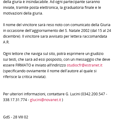
della giuria è insindacabile. Ad ogni partecipante saranno
inviate, tramite posta elettronica, la graduatoria finale e le
motivazioni della giuria.
Il nome del vincitore sarà reso noto con comunicato della Giuria
in occasione dell'aggiornamento del S. Natale 2002 (dal 15 al 24
dicembre). Il vincitore sarà avvisato per lettera raccomandata
A.R.
Ogni lettore che naviga sul sito, potrà esprimere un giudizio
sui testi, che sarà ad essi posposto, con un messaggio che deve
essere FIRMATO e inviato all’indirizzo
studiocfr@estranet.it
(specificando ovviamente il nome dell'autore al quale si
riferisce la critica inviata).
Per ulteriori informazioni, contattare G. Lucini (0342.200.547 -
338.17.31.774 -
glucini@novanet.it
)
GdS - 28 VIII 02