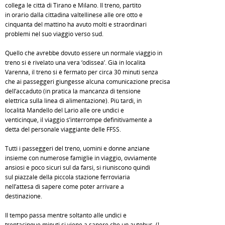
collega le città di Tirano e Milano. Il treno, partito
in orario dalla cittadina valtellinese alle ore otto e
cinquanta del mattino ha avuto molti e straordinari
problemi nel suo viaggio verso sud.
Quello che avrebbe dovuto essere un normale viaggio in
treno si è rivelato una vera ‘odissea’. Già in località
Varenna, il treno si è fermato per circa 30 minuti senza
che ai passeggeri giungesse alcuna comunicazione precisa
dell’accaduto (in pratica la mancanza di tensione
elettrica sulla linea di alimentazione). Più tardi, in
località Mandello del Lario alle ore undici e
venticinque, il viaggio s’interrompe definitivamente a
detta del personale viaggiante delle FFSS.
Tutti i passeggeri del treno, uomini e donne anziane
insieme con numerose famiglie in viaggio, ovviamente
ansiosi e poco sicuri sul da farsi, si riuniscono quindi
sul piazzale della piccola stazione ferroviaria
nell’attesa di sapere come poter arrivare a
destinazione.
Il tempo passa mentre soltanto alle undici e
trentacinque minuti si viene a sapere che un autobus, (!