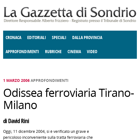
Salta al contenuto principale
CRONACA
EDITORIALI
SPECIALI
DALLA PROVINCIA
APPROFONDIMENTI
RUBRICHE
CINEMA
VIDEO
SOCIETÀ
ENOGASTRONOMIA
COSTUME
DONNE DI VALTELLINA
ECONOMIA
GIUSTIZIA
DEGNO DI NOTA
TERRITORIO
CULTURA
ANGOLO
E SPETTACOLI
DELLE IDEE
FATTI DELLO SPIRITO
POLITICA
CCCVA
1 MARZO 2006
APPROFONDIMENTI
Odissea ferroviaria Tirano-
Milano
di David Rini
Oggi, 11 dicembre 2004, si è verificato un grave e
pericoloso inconveniente sulla tratta ferroviaria che