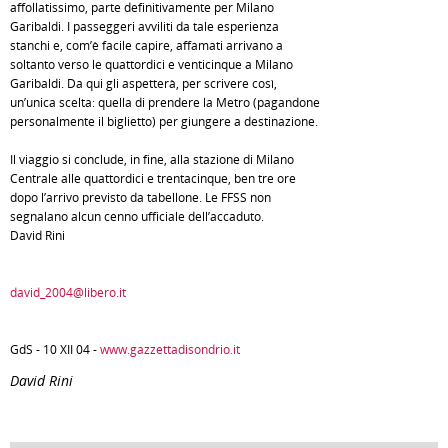
affollatissimo, parte definitivamente per Milano
Garibaldi. I passeggeri avviliti da tale esperienza
stanchi e, com’è facile capire, affamati arrivano a
soltanto verso le quattordici e venticinque a Milano
Garibaldi. Da qui gli aspetterà, per scrivere così,
un’unica scelta: quella di prendere la Metro (pagandone
personalmente il biglietto) per giungere a destinazione.
Il viaggio si conclude, in fine, alla stazione di Milano
Centrale alle quattordici e trentacinque, ben tre ore
dopo l’arrivo previsto da tabellone. Le FFSS non
segnalano alcun cenno ufficiale dell’accaduto.
David Rini
david_2004@libero.it
GdS - 10 XII 04 -
www.gazzettadisondrio.it
David Rini