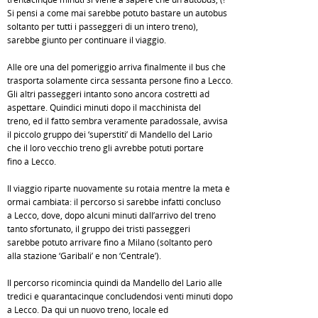
Si pensi a come mai sarebbe potuto bastare un autobus
soltanto per tutti i passeggeri di un intero treno),
sarebbe giunto per continuare il viaggio.
Alle ore una del pomeriggio arriva finalmente il bus che
trasporta solamente circa sessanta persone fino a Lecco.
Gli altri passeggeri intanto sono ancora costretti ad
aspettare. Quindici minuti dopo il macchinista del
treno, ed il fatto sembra veramente paradossale, avvisa
il piccolo gruppo dei ‘superstiti’ di Mandello del Lario
che il loro vecchio treno gli avrebbe potuti portare
fino a Lecco.
Il viaggio riparte nuovamente su rotaia mentre la meta è
ormai cambiata: il percorso si sarebbe infatti concluso
a Lecco, dove, dopo alcuni minuti dall’arrivo del treno
tanto sfortunato, il gruppo dei tristi passeggeri
sarebbe potuto arrivare fino a Milano (soltanto però
alla stazione ‘Garibali’ e non ‘Centrale’).
Il percorso ricomincia quindi da Mandello del Lario alle
tredici e quarantacinque concludendosi venti minuti dopo
a Lecco. Da qui un nuovo treno, locale ed