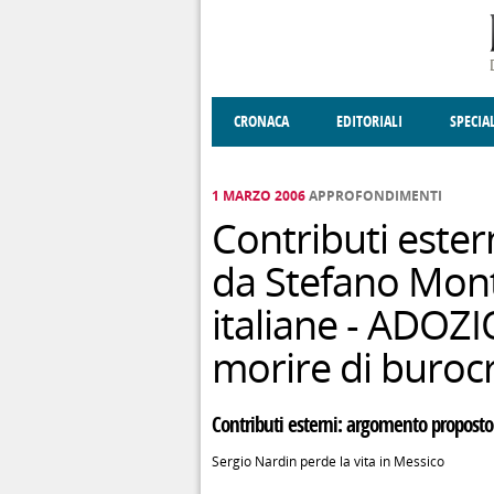
Salta al contenuto principale
CRONACA
EDITORIALI
SPECIA
SOCIETÀ
ENOGASTRONOMIA
COSTUME
DONNE DI VALT
ECONOMI
1 MARZO 2006
APPROFONDIMENTI
Contributi este
da Stefano Mont
italiane - ADOZI
morire di buroc
Contributi esterni: argomento propost
Sergio Nardin perde la vita in Messico