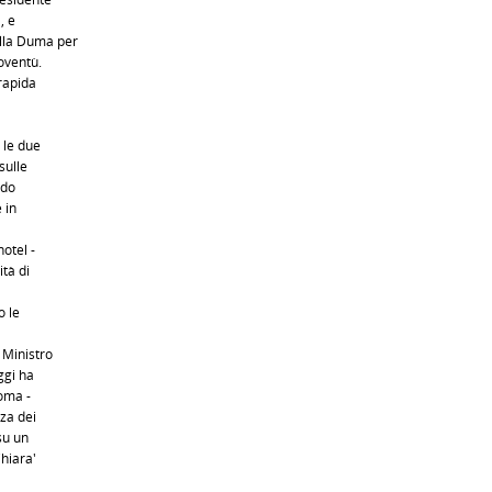
, e
ella Duma per
ioventù.
 rapida
 le due
sulle
rdo
 in
otel -
tà di
o le
 Ministro
ggi ha
Roma -
za dei
su un
Chiara'