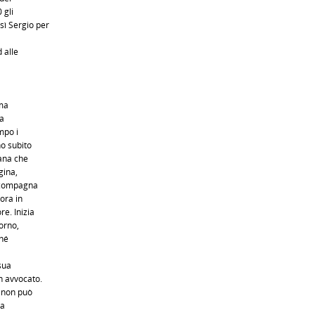
 gli
sì Sergio per
a
 alle
oma
ta
mpo i
no subito
iana che
gina,
accompagna
ora in
e. Inizia
torno,
ché
sua
n avvocato.
 non può
la