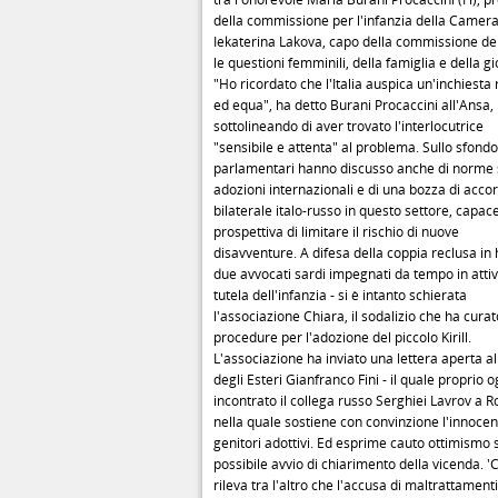
della commissione per l'infanzia della Camera
Iekaterina Lakova, capo della commissione d
le questioni femminili, della famiglia e della g
"Ho ricordato che l'Italia auspica un'inchiesta
ed equa", ha detto Burani Procaccini all'Ansa,
sottolineando di aver trovato l'interlocutrice
"sensibile e attenta" al problema. Sullo sfondo
parlamentari hanno discusso anche di norme 
adozioni internazionali e di una bozza di acco
bilaterale italo-russo in questo settore, capace
prospettiva di limitare il rischio di nuove
disavventure. A difesa della coppia reclusa in h
due avvocati sardi impegnati da tempo in attivi
tutela dell'infanzia - si è intanto schierata
l'associazione Chiara, il sodalizio che ha curat
procedure per l'adozione del piccolo Kirill.
L'associazione ha inviato una lettera aperta al
degli Esteri Gianfranco Fini - il quale proprio o
incontrato il collega russo Serghiei Lavrov a 
nella quale sostiene con convinzione l'innocen
genitori adottivi. Ed esprime cauto ottimismo 
possibile avvio di chiarimento della vicenda. '
rileva tra l'altro che l'accusa di maltrattamenti