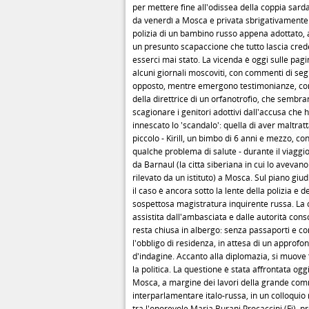
per mettere fine all'odissea della coppia sard
da venerdì a Mosca e privata sbrigativamente
polizia di un bambino russo appena adottato, 
un presunto scapaccione che tutto lascia cre
esserci mai stato. La vicenda è oggi sulle pagi
alcuni giornali moscoviti, con commenti di se
opposto, mentre emergono testimonianze, co
della direttrice di un orfanotrofio, che sembr
scagionare i genitori adottivi dall'accusa che 
innescato lo 'scandalo': quella di aver maltratta
piccolo - Kirill, un bimbo di 6 anni e mezzo, co
qualche problema di salute - durante il viaggi
da Barnaul (la città siberiana in cui lo avevano
rilevato da un istituto) a Mosca. Sul piano giud
il caso è ancora sotto la lente della polizia e de
sospettosa magistratura inquirente russa. La 
assistita dall'ambasciata e dalle autorità conso
resta chiusa in albergo: senza passaporti e co
l'obbligo di residenza, in attesa di un approf
d'indagine. Accanto alla diplomazia, si muove 
la politica. La questione è stata affrontata ogg
Mosca, a margine dei lavori della grande co
interparlamentare italo-russa, in un colloquio 
tra l'onorevole Maria Burani Procaccini (Fi), p