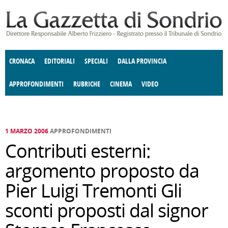
Salta al contenuto principale
CRONACA
EDITORIALI
SPECIALI
DALLA PROVINCIA
APPROFONDIMENTI
RUBRICHE
CINEMA
VIDEO
SOCIETÀ
ENOGASTRONOMIA
COSTUME
DONNE DI VALTELLINA
ECONOMIA
GIUSTIZIA
DEGNO DI NOTA
TERRITORIO
CULTURA
ANGOLO
E SPETTACOLI
DELLE IDEE
FATTI DELLO SPIRITO
POLITICA
CCCVA
1 MARZO 2006
APPROFONDIMENTI
Contributi esterni:
argomento proposto da
Pier Luigi Tremonti Gli
sconti proposti dal signor