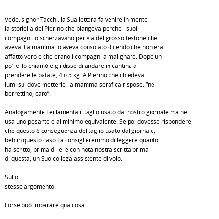
Vede, signor Tacchi, la Sua lettera fa venire in mente
la storiella del Pierino che piangeva perché i suoi
compagni lo scherzavano per via del grosso testone che
aveva. La mamma lo aveva consolato dicendo che non era
affatto vero e che erano i compagni a malignare. Dopo un
po’ lei lo chiamò e gli disse di andare in cantina a
prendere le patate, 4 o 5 kg. A Pierino che chiedeva
lumi sul dove metterle, la mamma serafica rispose: “nel
berrettino, caro”.
Analogamente Lei lamenta il taglio usato dal nostro giornale ma ne
usa uno pesante e al minimo equivalente. Se poi dovesse rispondere
che questo è conseguenza del taglio usato dal giornale,
beh in questo caso La consiglieremmo di leggere quanto
ha scritto, prima di lei e con nota nostra scritta prima
di questa, un Suo collega assistente di volo.
Sullo
stesso argomento.
Forse può imparare qualcosa.