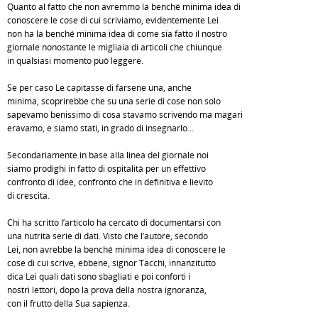
Quanto al fatto che non avremmo la benché minima idea di
conoscere le cose di cui scriviamo, evidentemente Lei
non ha la benché minima idea di come sia fatto il nostro
giornale nonostante le migliaia di articoli che chiunque
in qualsiasi momento può leggere.
Se per caso Le capitasse di farsene una, anche
minima, scoprirebbe che su una serie di cose non solo
sapevamo benissimo di cosa stavamo scrivendo ma magari
eravamo, e siamo stati, in grado di insegnarlo…
Secondariamente in base alla linea del giornale noi
siamo prodighi in fatto di ospitalità per un effettivo
confronto di idee, confronto che in definitiva è lievito
di crescita.
Chi ha scritto l’articolo ha cercato di documentarsi con
una nutrita serie di dati. Visto che l’autore, secondo
Lei, non avrebbe la benché minima idea di conoscere le
cose di cui scrive, ebbene, signor Tacchi, innanzitutto
dica Lei quali dati sono sbagliati e poi conforti i
nostri lettori, dopo la prova della nostra ignoranza,
con il frutto della Sua sapienza.