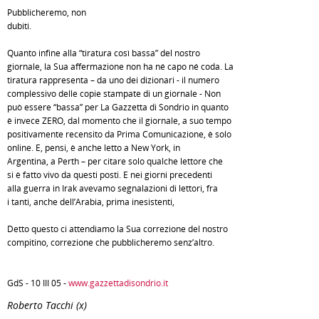
Pubblicheremo, non
dubiti.
Quanto infine alla “tiratura così bassa” del nostro
giornale, la Sua affermazione non ha né capo né coda. La
tiratura rappresenta – da uno dei dizionari - il numero
complessivo delle copie stampate di un giornale - Non
può essere “bassa” per La Gazzetta di Sondrio in quanto
è invece ZERO, dal momento che il giornale, a suo tempo
positivamente recensito da Prima Comunicazione, è solo
online. E, pensi, è anche letto a New York, in
Argentina, a Perth – per citare solo qualche lettore che
si è fatto vivo da questi posti. E nei giorni precedenti
alla guerra in Irak avevamo segnalazioni di lettori, fra
i tanti, anche dell’Arabia, prima inesistenti,
Detto questo ci attendiamo la Sua correzione del nostro
compitino, correzione che pubblicheremo senz’altro.
GdS - 10 III 05 -
www.gazzettadisondrio.it
Roberto Tacchi (x)