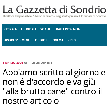
Salta al contenuto principale
CRONACA
EDITORIALI
SPECIALI
DALLA PROVINCIA
APPROFONDIMENTI
RUBRICHE
CINEMA
VIDEO
SOCIETÀ
ENOGASTRONOMIA
COSTUME
DONNE DI VALTELLINA
ECONOMIA
GIUSTIZIA
DEGNO DI NOTA
TERRITORIO
CULTURA
ANGOLO
E SPETTACOLI
DELLE IDEE
FATTI DELLO SPIRITO
POLITICA
CCCVA
1 MARZO 2006
APPROFONDIMENTI
Abbiamo scritto al giornale
non é d'accordo e va giù
"alla brutto cane" contro il
nostro articolo