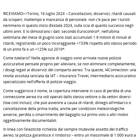
RICEVIAMO>>Torino, 16 luglio 2024 – Cancellazioni, disservizi, ritardi causati
da scioperi, maltempo e mancanza di personale: non c’è pace per i turisti
nemmeno in questo inizio d’estate 2024, sulla scia di quanto successo negli
ultimi anni. E lo dimostrano i dati: secondo Eurocontrol*, nell’ultima
settimana del mese di giugno sono stati accumulati 1.9 milioni di minuti di
ritardi, registrando un poco incoraggiante +153% rispetto allo stesso periodo
di un anno fa e un +125% sul 2019*.
Come tutelarsi? Nelle agenzie di viaggio sono arrivate nuove polizze
assicurative pensate proprio per alleviare, se non eliminare completamente,
i disagi legati ai disservizi del comparto aereo. Tra queste, I4Connection: una
novità assoluta lanciata da I4T – Insurance Travel, intermediario assicurativo
specializzato nell’offerta di polizze viaggio.
Come suggerisce il nome, la copertura interviene in caso di perdita di una
connessione aerea tra voli operati dallo stesso vettore o da vettori diversi
(low cost inclusi), che può avvenire a causa di ritardi, diniego all’imbarco o
cancellazione della prima tratta, anche per condizioni meteorologiche
avverse, perdita o smarrimento del bagaglio sul primo volo o altri motivi
oggettivamente documentabili.
In linea con l’elasticità richiesta dal sempre mutevole assetto del traffico
aereo, la polizza garantisce il rimborso – entro un massimale di 1.000 euro a