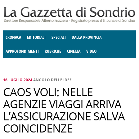
Salta al contenuto principale
CRONACA
EDITORIALI
SPECIALI
DALLA PROVINCIA
APPROFONDIMENTI
RUBRICHE
CINEMA
VIDEO
SOCIETÀ
ENOGASTRONOMIA
COSTUME
DONNE DI VALTELLINA
ECONOMIA
GIUSTIZIA
DEGNO DI NOTA
TERRITORIO
CULTURA
ANGOLO
E SPETTACOLI
DELLE IDEE
FATTI DELLO SPIRITO
POLITICA
CCCVA
16 LUGLIO 2024
ANGOLO DELLE IDEE
CAOS VOLI: NELLE
AGENZIE VIAGGI ARRIVA
L’ASSICURAZIONE SALVA
COINCIDENZE