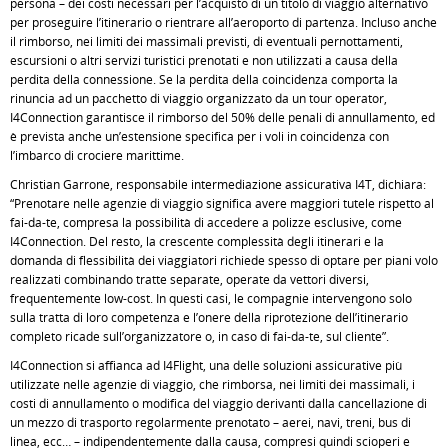
persona – dei costi necessari per l’acquisto di un titolo di viaggio alternativo
per proseguire l’itinerario o rientrare all’aeroporto di partenza. Incluso anche
il rimborso, nei limiti dei massimali previsti, di eventuali pernottamenti,
escursioni o altri servizi turistici prenotati e non utilizzati a causa della
perdita della connessione. Se la perdita della coincidenza comporta la
rinuncia ad un pacchetto di viaggio organizzato da un tour operator,
I4Connection garantisce il rimborso del 50% delle penali di annullamento, ed
è prevista anche un’estensione specifica per i voli in coincidenza con
l’imbarco di crociere marittime.
Christian Garrone, responsabile intermediazione assicurativa I4T, dichiara:
“Prenotare nelle agenzie di viaggio significa avere maggiori tutele rispetto al
fai-da-te, compresa la possibilità di accedere a polizze esclusive, come
I4Connection. Del resto, la crescente complessità degli itinerari e la
domanda di flessibilità dei viaggiatori richiede spesso di optare per piani volo
realizzati combinando tratte separate, operate da vettori diversi,
frequentemente low-cost. In questi casi, le compagnie intervengono solo
sulla tratta di loro competenza e l’onere della riprotezione dell’itinerario
completo ricade sull’organizzatore o, in caso di fai-da-te, sul cliente”.
I4Connection si affianca ad I4Flight, una delle soluzioni assicurative più
utilizzate nelle agenzie di viaggio, che rimborsa, nei limiti dei massimali, i
costi di annullamento o modifica del viaggio derivanti dalla cancellazione di
un mezzo di trasporto regolarmente prenotato – aerei, navi, treni, bus di
linea, ecc… – indipendentemente dalla causa, compresi quindi scioperi e